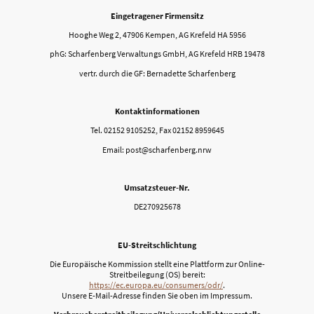
Eingetragener Firmensitz
Hooghe Weg 2, 47906 Kempen, AG Krefeld HA 5956
phG: Scharfenberg Verwaltungs GmbH, AG Krefeld HRB 19478
vertr. durch die GF: Bernadette Scharfenberg
Kontaktinformationen
Tel. 02152 9105252, Fax 02152 8959645
Email: post@scharfenberg.nrw
Umsatzsteuer-Nr.
DE270925678
EU-Streitschlichtung
Die Europäische Kommission stellt eine Plattform zur Online-
Streitbeilegung (OS) bereit:
https://ec.europa.eu/consumers/odr/
.
Unsere E-Mail-Adresse finden Sie oben im Impressum.